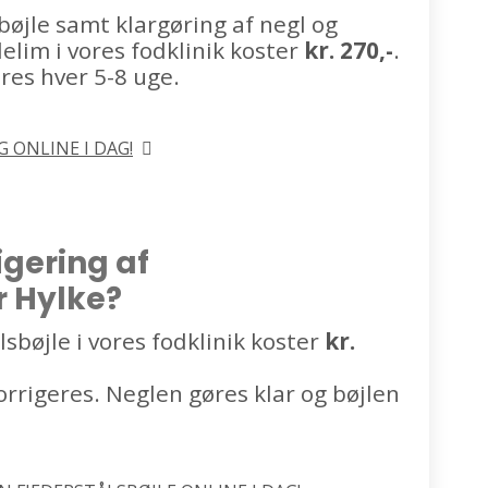
 bøjle samt klargøring af negl og
lim i vores fodklinik koster
kr. 270,-
.
eres hver 5-8 uge.
 ONLINE I DAG!
igering af
r Hylke?
lsbøjle i vores fodklinik koster
kr.
rrigeres. Neglen gøres klar og bøjlen