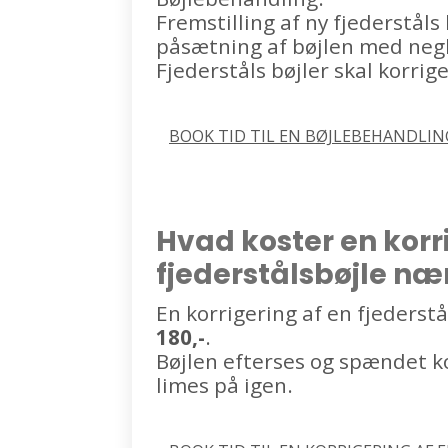
Fremstilling af ny fjederståls
påsætning af bøjlen med negle
Fjederståls bøjler skal korrig
BOOK TID TIL EN BØJLEBEHANDLING
Hvad koster en korr
fjederstålsbøjle næ
En korrigering af en fjederstå
180,-
.
Bøjlen efterses og spændet ko
limes på igen.