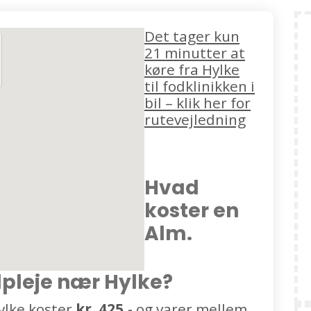
Det tager kun
21 minutter at
køre fra Hylke
til fodklinikken i
bil – klik her for
rutevejledning
Hvad
koster en
Alm.
dpleje nær Hylke?
ylke koster
kr. 425,-
og varer mellem