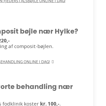
N FJEDERSTÅLSBØJLE ONLINE I DAG!
posit bøjle nær Hylke?
220,-
ing af composit-bøjlen.
BEHANDLING ONLINE I DAG!
vorte behandling nær
 fodklinik koster
kr. 100,-
.