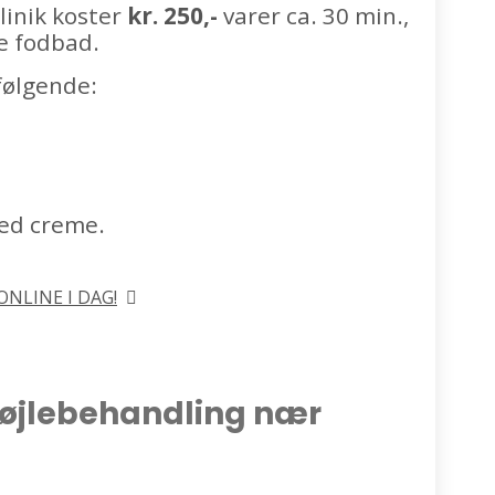
linik koster
kr. 250,-
varer ca. 30 min.,
e fodbad.
følgende:
ed creme.
NLINE I DAG!
bøjlebehandling nær