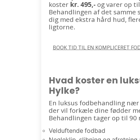
koster
kr. 495,-
og varer op ti
Behandlingen af det samme s
dig med ekstra hård hud, flere
ligtorne.
BOOK TID TIL EN KOMPLICERET FO
Hvad koster en luk
Hylke?
En luksus fodbehandling nær
der vil forkæle dine fødder m
Behandlingen tager op til 90 
Velduftende fodbad
Negleklip, slibning og afretning 