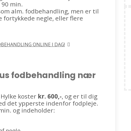
l 90 min.
om alm. fodbehandling, men er til
 fortykkede negle, eller flere
DBEHANDLING ONLINE I DAG!
sus fodbehandling nær
 Hylke koster
kr. 600,-
, og er til dig
ed det ypperste indenfor fodpleje.
min. og indeholder:
af negle